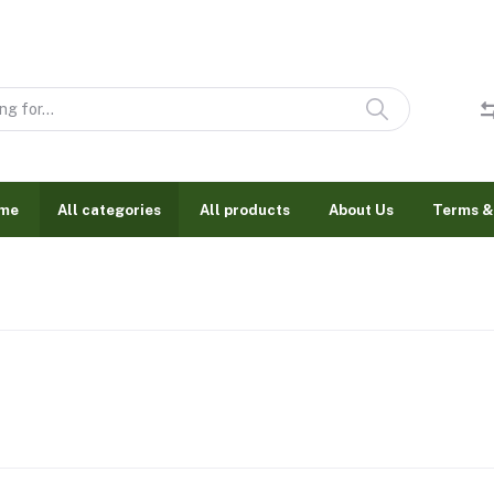
me
All categories
All products
About Us
Terms &